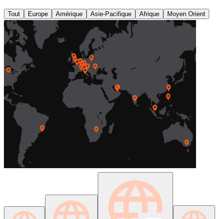
Tout
Europe
Amérique
Asie-Pacifique
Afrique
Moyen Orient