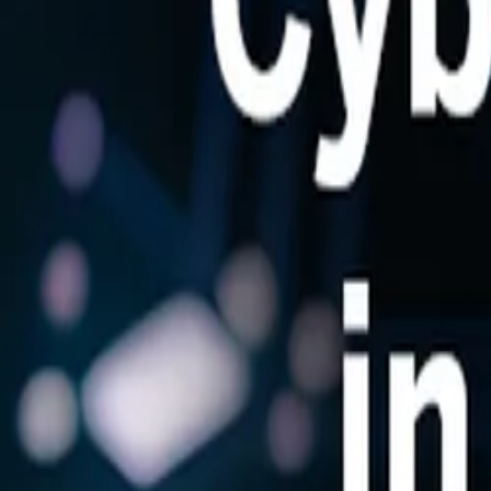
La Société
Blog
Ressources
Rechercher
Contactez-nous
Cybersecurity in Mobility - July 2025
22 July 2025
14 min read
Reports