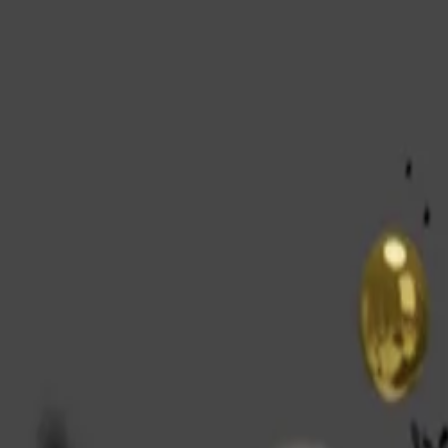
La Société
Blog
Ressources
Rechercher
Contactez-nous
IP Trend Monitor 2022 - High-impact IP
05 May 2025
4 min
Studies