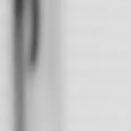
La Société
Blog
Ressources
Rechercher
Contactez-nous
I can be a scientist
Adrian Truța
|
European Trademark Attorney
Partager ce témoignage